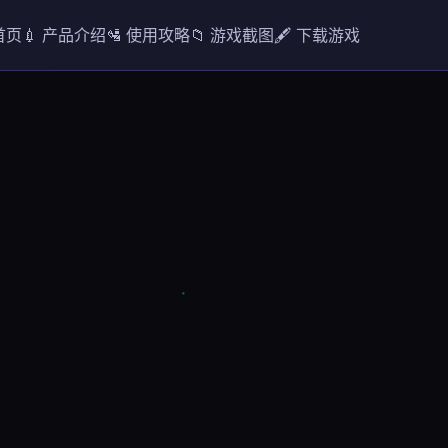
 首页
💉 产品介绍
🛂 使用攻略
📁 游戏截图
🖋️ 下载游戏