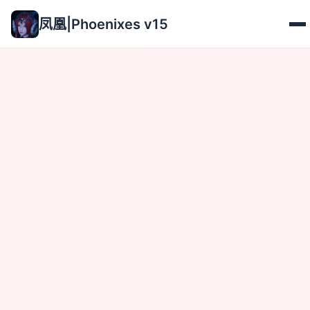
凤凰|Phoenixes v15