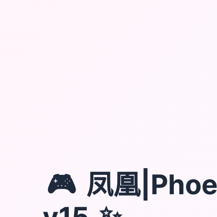
🎮
凤凰|Phoe
v15
✨