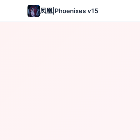
凤凰|Phoenixes v15