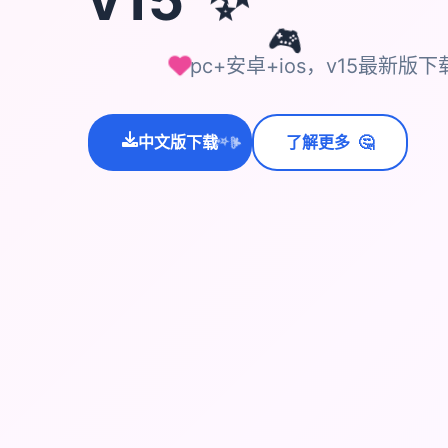
🎮
pc+安卓+ios，v15最新版
🤔
中文版下载
了解更多
💫
✨
⭐