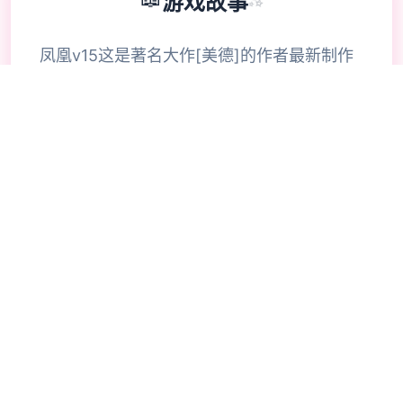
📖
游戏故事
✨
凤凰v15这是著名大作[美德]的作者最新制作
的新作神级国风SLG游戏。玩过美德的都知道
美德的画质有多高，这部新作品质更上一层
楼。本次已经不需要汉化组干活，作者直接发
布了官方中文版本！游戏世界发生在未来都
市，一个科学和魔法都非常发达的世界里。已
有多位女主登场大量エロ剧情，动态CG，反
正就是精品制作~ 凤凰城故事发生在1个魔法
和科学都很发达的世界，超级英雄很重要的世
界。你是个徘徊在光明与阴影交汇处的流浪
者，被拖进英雄与恶棍之争风口浪尖。这座城
市正在分崩离析，正义正在堕落，你将不得不
承担责任~不，这听起来很无聊，你为什么不