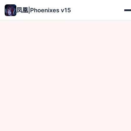
凤凰|Phoenixes v15