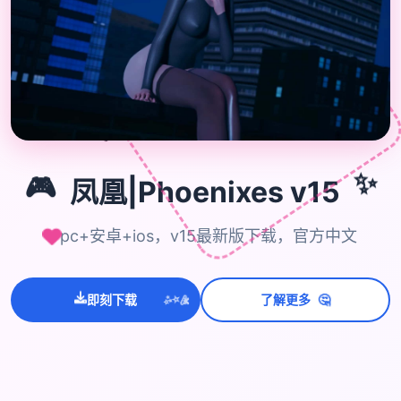
🎮
✨
🎮
凤凰|Phoenixes v15
pc+安卓+ios，v15最新版下载，官方中文
🤔
即刻下载
了解更多
💫
✨
⭐