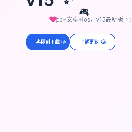
🎮
pc+安卓+ios，v15最新版
🤔
即刻下载
了解更多
💫
✨
⭐