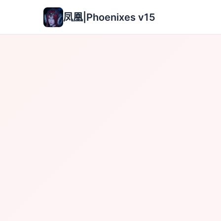
凤凰|Phoenixes v15