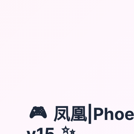
🎮
凤凰|Phoe
v15
✨