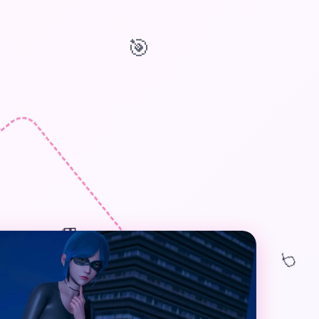
🎯
🎁
🎈