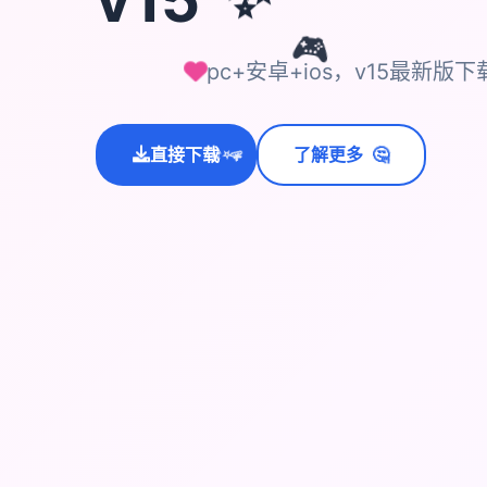
🎮
pc+安卓+ios，v15最新版
🤔
直接下载
了解更多
💫
✨
⭐