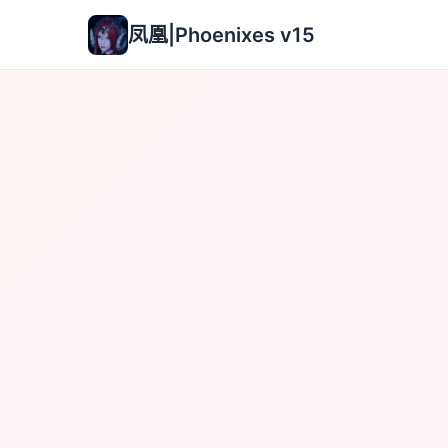
凤凰|Phoenixes v15