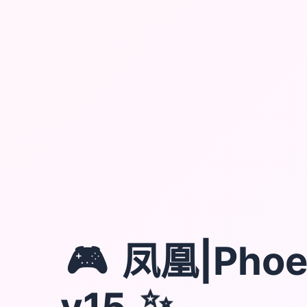
🎮
凤凰|Phoe
v15
✨