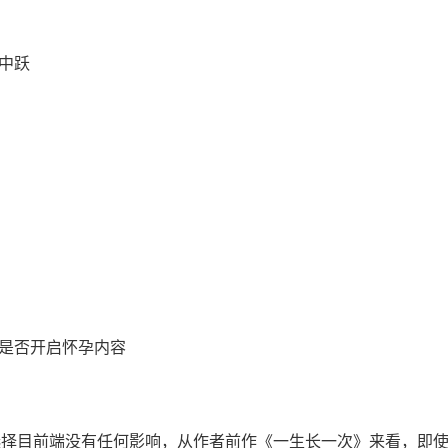
仰中跃
采用：是否开启怀孕内容
个选择目前端没有任何影响，从作者前作《一生长一次》来看，即