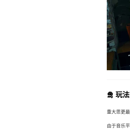
🛅 玩
重大思更最
由于音乐平