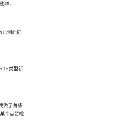
影响。
版已侧面向
50+类型新
，我做了首些
某个点赞啦