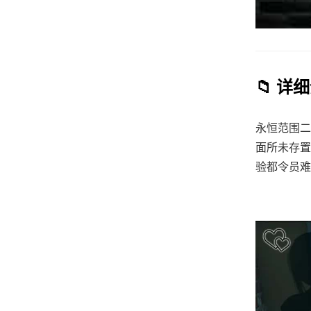
📁 详
永恒范围二
面所未存置
验都令员难