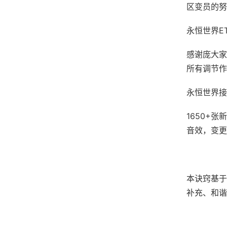
区变员的努
永恒世界ETE
感谢庞大家
所有调节作
永恒世界接收
1650+张
音效，变更
本诀窍基于
补充、和谐