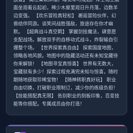
面坐观看云起初，稀少木屋里观日升月落，边数羊
边变强。 【欢乐冒险真轻松】 邂逅冒险伙伴，幻
兽结伴同游。谈笑间战胜强敌，旅途存在你才幽
默。 【超爽战斗真空羁】 掌握剑技魔法，肆意愿
支配战场。解放双手的自移动式战斗，炸裂输自引
爆整个场。 【世界探索真自由】 探索国度地图，
领略各地风貌。地图中的隐藏活动还有未知宝藏待
你来解锁！ 【地图寻宝真惊喜】 世界有无数大，
宝藏就有多少！探索过程充满完未知与惊喜，随时
期随地获取珍稀宝物！ 【随神转职真好玩】 职业
自由切换，打破职业限制订，减少你的练级负担！
【技能搭配真无限】 告别职业的刻板印象，百变技
能等你搭配。专属成员由你打造！