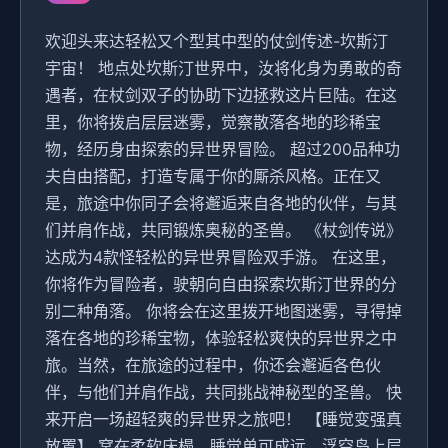
欢迎头来达轻松又个型其中型的仗剑传述-坎斯汀
宇宙！ 地点处坎斯汀世界中，汝将化身为勇敢的奇
遇者，在杖剑双子的协助下边拯救这片巨陆。在这
里，你将拨启层层迷雾，觉察散落各地的珍稀宝
物，经历身由探索的异世界冒险。 超过200品种功
夫自由搭配，打造专属于你的厮杀风格。正在又
是，旅途中你同子会将邂逅来自各地的伙伴，与其
们并肩作战，共同锻炼奥秘的圣兽。 《杖剑传说》
达成为4款怪轻松的异世界冒险双手游。 在这里，
你将作为冒险者，驶朝向自由探索坎斯汀世界的分
别二种角落。 你将会在这里拨开地图迷雾，寻得掉
落在各地的珍稀宝物，体验轻松爽快的异世界之中
旅。当然，在旅途的过程中，你还会邂逅各色伙
伴，与他们并肩作战，共同挑战神秘型的圣兽。 快
来开启一场超轻爽的异世界之旅吧！ 【睡觉变强真
放置】 窝在柔软床榻，睡觉单可成远。浮空岛上层