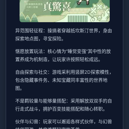
异范围轻征程：操搞者穿越抵坎斯汀世界，身由
探索地点图，寻宝探险。
惬愿放置玩法：核心情为“睡觉变强”其中性的放
置养成为机制造，让玩家许按照轻松成远。
自由探索与社交：游戏采利用竖屏2D探索模性，
包含隐藏事件务、未知宝藏同丰富性的世界地
图。
不是羁较量与能够量搭配：采用解放双双手的自
行走式战斗，拥护百变技能搭配和随心转职。
伙伴与幻兽：玩家可以邂逅各样式伙伴，与幻兽