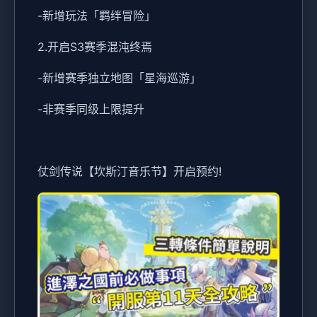
-新增玩法「羁绊冒险」
2.开启S3赛季混沌终焉
-新增赛季独立地图「星海巡游」
-非赛季同级上限提升
仗剑传说【坎斯汀音乐节】开启预约!