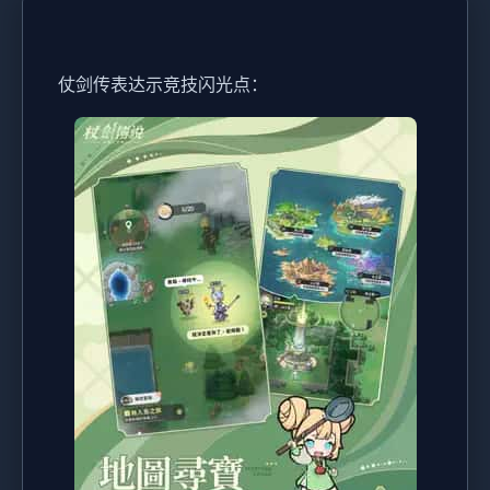
仗剑传表达示竞技闪光点：